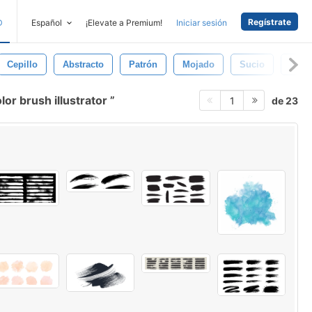
Regístrate
D
Español
¡Elevate a Premium!
Iniciar sesión
Cepillo
Abstracto
Patrón
Mojado
Sucio
Pape
or brush illustrator
de 23
1