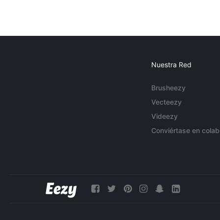
Nuestra Red
Brusheezy
Vecteezy
Videezy
Conviértase en colab