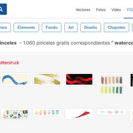
Vectores
Fotos
Vídeo
PS
rera
Elemento
Fondo
Art
Diseño
Chapoteo
Pinceles
-
1.060 pinceles gratis correspondientes
watercol