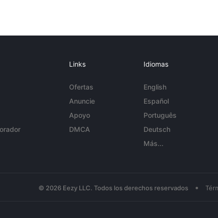
Links
Idiomas
Ofertas
English
Anuncie
Español
Apoyo
Português
orador
DMCA
Deutsch
Más...
•
© 2026 Eezy LLC. Todos los derechos reservados
Tér