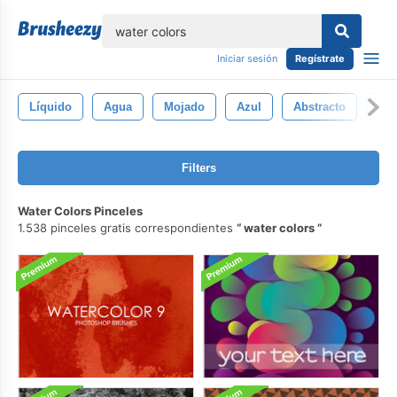
lose
Iniciar sesión
Regístrate
Líquido
Agua
Mojado
Azul
Abstracto
Fo
Filters
Water Colors Pinceles
1.538 pinceles gratis correspondientes
water colors