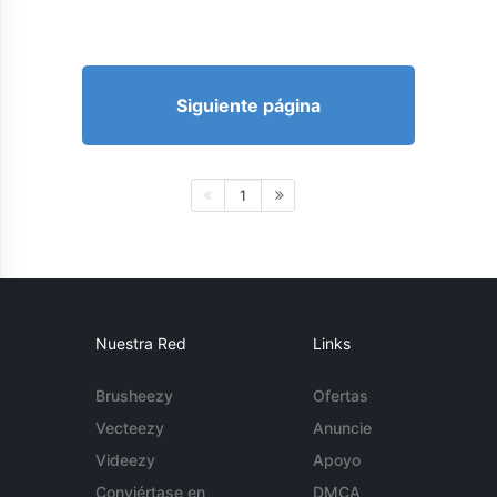
Siguiente página
1
Nuestra Red
Links
Brusheezy
Ofertas
Vecteezy
Anuncie
Videezy
Apoyo
Conviértase en
DMCA