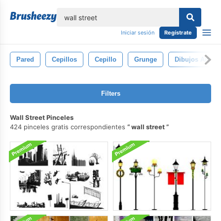
lose
Iniciar sesión
Regístrate
Pared
Cepillos
Cepillo
Grunge
Dibujos Anima
Filters
Wall Street Pinceles
424 pinceles gratis correspondientes
wall street