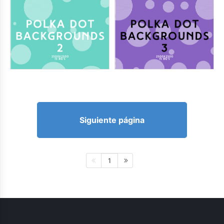
Siguiente página
1