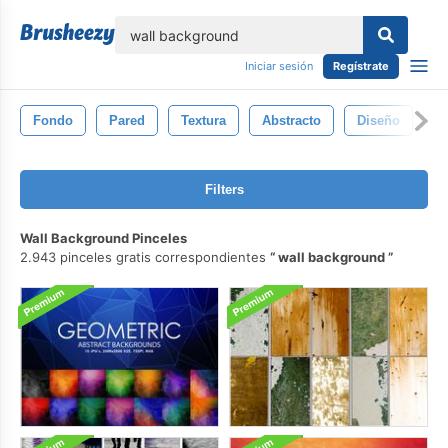
lose
Iniciar sesión
Regístrate
Fondo
Pared
Textura
Abstracto
Diseño
P
Filters
Wall Background Pinceles
2.943 pinceles gratis correspondientes
wall background