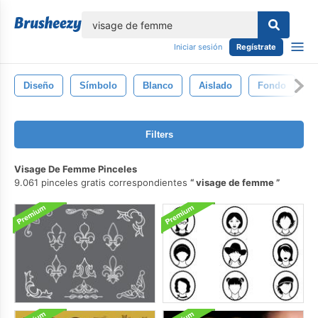
lose
Iniciar sesión
Regístrate
Diseño
Símbolo
Blanco
Aislado
Fondo
C
Filters
Visage De Femme Pinceles
9.061 pinceles gratis correspondientes
visage de femme