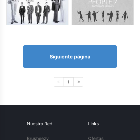
Siguiente página
1
Nuestra Red
Links
Brusheezy
Ofertas