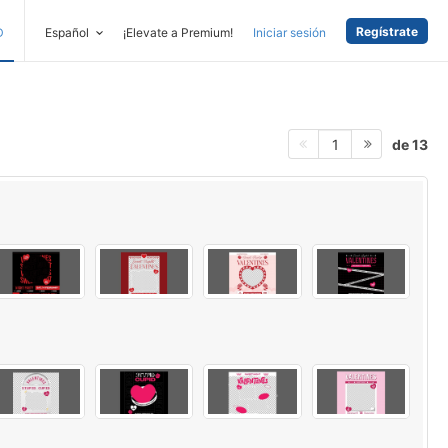
Regístrate
D
Español
¡Elevate a Premium!
Iniciar sesión
de 13
1