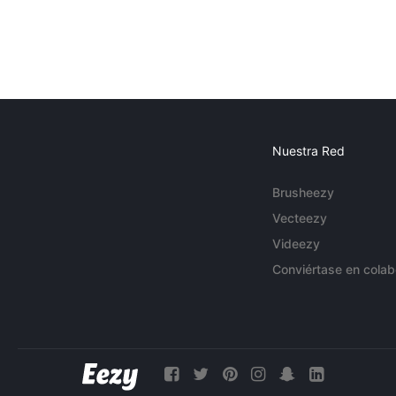
Nuestra Red
Brusheezy
Vecteezy
Videezy
Conviértase en colab