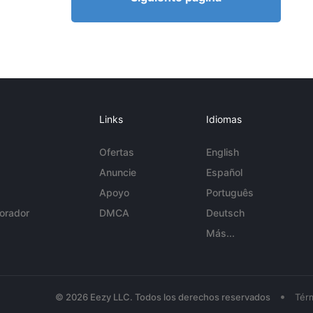
Links
Idiomas
Ofertas
English
Anuncie
Español
Apoyo
Português
orador
DMCA
Deutsch
Más...
•
© 2026 Eezy LLC. Todos los derechos reservados
Tér