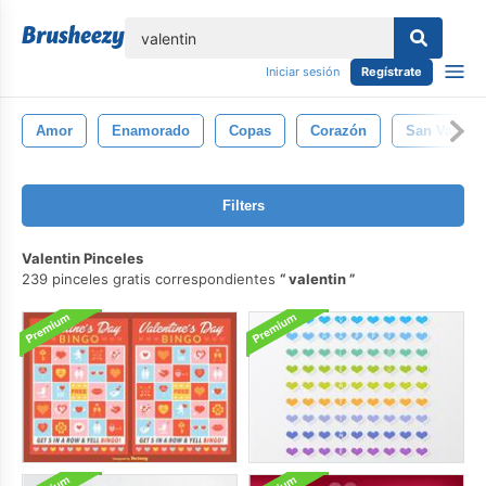
lose
Iniciar sesión
Regístrate
Amor
Enamorado
Copas
Corazón
San Valentí
Filters
Valentin Pinceles
239 pinceles gratis correspondientes
valentin