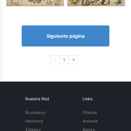
Siguiente página
1
Nuestra Red
Links
Brusheezy
Ofertas
Vecteezy
Anuncie
Videezy
Apoyo