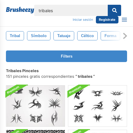
lose
Iniciar sesión
Regístrate
Tribal
Símbolo
Tatuaje
Céltico
Forma
Pa
Filters
Tribales Pinceles
151 pinceles gratis correspondientes
tribales