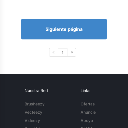
Siguiente página
1
Nuestra Red
Links
Brusheezy
Ofertas
Vecteezy
Anuncie
Videezy
Apoyo