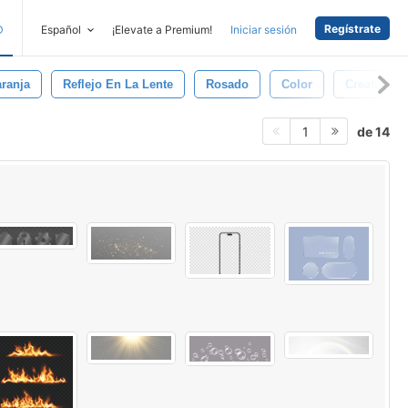
Regístrate
D
Español
¡Elevate a Premium!
Iniciar sesión
ranja
Reflejo En La Lente
Rosado
Color
Creativo
de 14
1