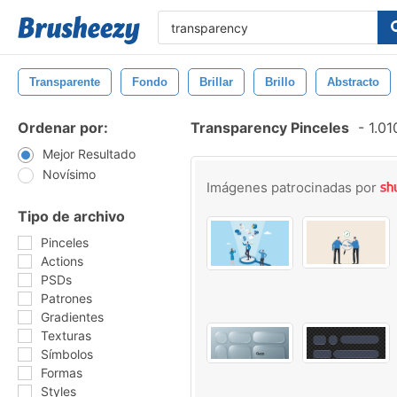
Transparente
Fondo
Brillar
Brillo
Abstracto
Ordenar por:
Transparency Pinceles
-
1.01
Mejor Resultado
Novísimo
Imágenes patrocinadas por
Tipo de archivo
Pinceles
Actions
PSDs
Patrones
Gradientes
Texturas
Símbolos
Formas
Styles