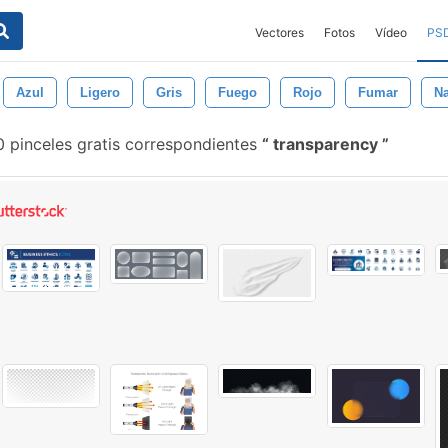
Vectores
Fotos
Vídeo
PS
Azul
Ligero
Gris
Fuego
Rojo
Fumar
Na
0 pinceles gratis correspondientes
transparency