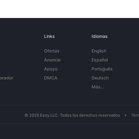
Links
Idiomas
Ofertas
English
Anuncie
Español
Apoyo
Português
orador
DMCA
Deutsch
Más...
•
© 2026 Eezy LLC. Todos los derechos reservados
Tér