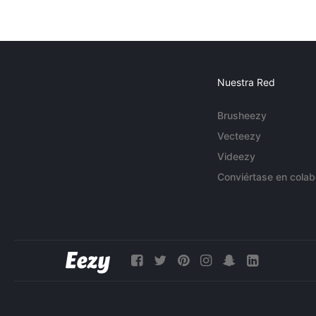
Nuestra Red
Brusheezy
Vecteezy
Videezy
Conviértase en colab