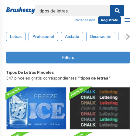
lose
Iniciar sesión
Regístrate
Letras
Profesional
Aislado
Decoración
Decora
Filters
Tipos De Letras Pinceles
347 pinceles gratis correspondientes
tipos de letras