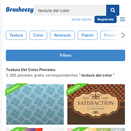
lose
Iniciar sesión
Regístrate
Textura
Color
Abstracto
Patrón
Fondo
Vi
Filters
Textura Del Color Pinceles
2.395 pinceles gratis correspondientes
textura del color