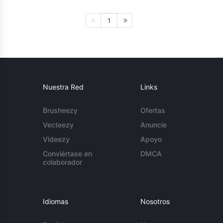
1
Nuestra Red
Links
Brusheezy
Ofertas
Vecteezy
Anuncie
Videezy
Apoyo
Conviértase en
DMCA
colaborador
Idiomas
Nosotros