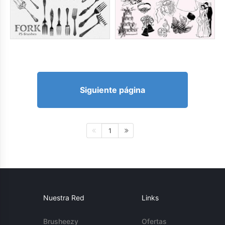
Siguiente página
1
Nuestra Red
Links
Brusheezy
Ofertas