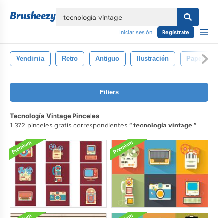
lose
Iniciar sesión
Regístrate
Vendimia
Retro
Antiguo
Ilustración
Papel
Filters
Tecnología Vintage Pinceles
1.372 pinceles gratis correspondientes
tecnología vintage