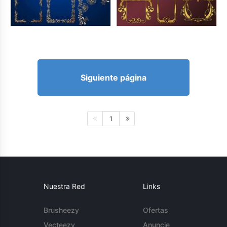
Siguiente página
1
Nuestra Red
Links
Brusheezy
Ofertas
Vecteezy
Anuncie