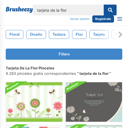
lose
Iniciar sesión
Regístrate
Floral
Diseño
Textura
Flor
Tarjeta
Patrón
Filters
Tarjeta De La Flor Pinceles
9.283 pinceles gratis correspondientes
tarjeta de la flor