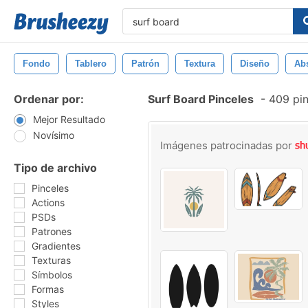
Fondo
Tablero
Patrón
Textura
Diseño
Abs
Ordenar por:
Surf Board Pinceles
-
409 pin
Mejor Resultado
Novísimo
Imágenes patrocinadas por
Tipo de archivo
Pinceles
Actions
PSDs
Patrones
Gradientes
Texturas
Símbolos
Formas
Styles