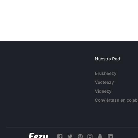
Nuestra Red
Brusheezy
Vecteezy
Videezy
Conviértase en colab