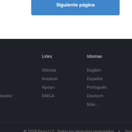
Siguiente página
Links
Idiomas
Ofertas
English
Anuncie
Español
Apoyo
Português
orador
DMCA
Deutsch
Más...
•
© 2026 Eezy LLC. Todos los derechos reservados
Tér