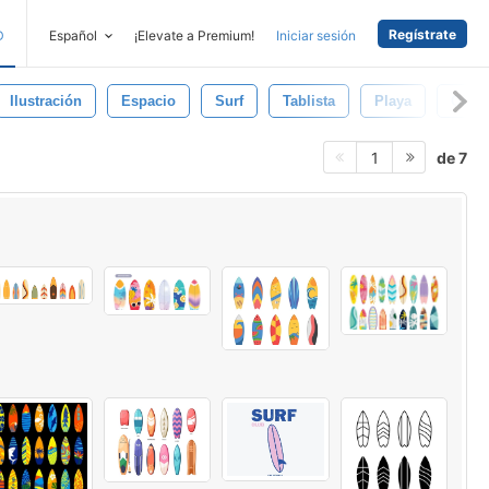
Regístrate
D
Español
¡Elevate a Premium!
Iniciar sesión
Ilustración
Espacio
Surf
Tablista
Playa
Ola
de 7
1