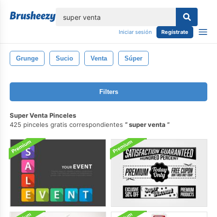
lose
Iniciar sesión
Regístrate
Grunge
Sucio
Venta
Súper
Filters
Super Venta Pinceles
425 pinceles gratis correspondientes
super venta