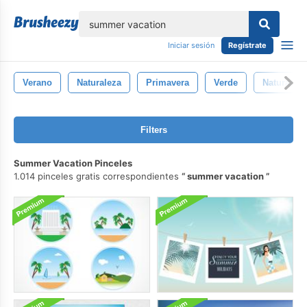
lose
Iniciar sesión
Regístrate
Verano
Naturaleza
Primavera
Verde
Natural
Filters
Summer Vacation Pinceles
1.014 pinceles gratis correspondientes
summer vacation