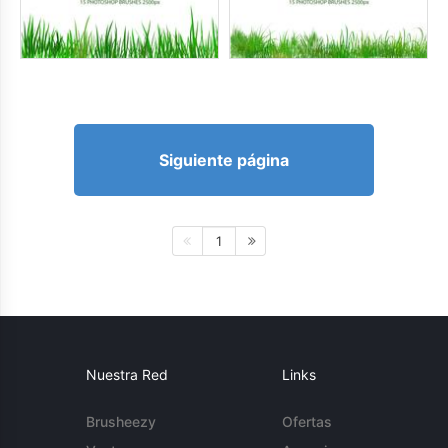
Siguiente página
1
Nuestra Red
Links
Brusheezy
Ofertas