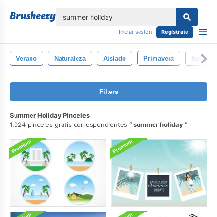
lose
Iniciar sesión
Regístrate
Verano
Naturaleza
Aislado
Primavera
Natural
Filters
Summer Holiday Pinceles
1.024 pinceles gratis correspondientes
summer holiday