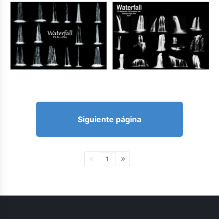
Siguiente página
1