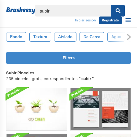
lose
Iniciar sesión
Regístrate
Fondo
Textura
Aislado
De Cerca
Agua
Lí
Filters
Subir Pinceles
235 pinceles gratis correspondientes
subir