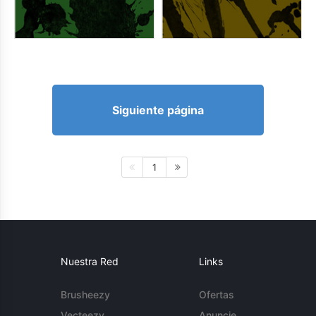
Siguiente página
1
Nuestra Red
Links
Brusheezy
Ofertas
Vecteezy
Anuncie