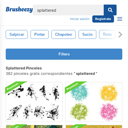
lose
Iniciar sesión
Regístrate
Salpicar
Pintar
Chapoteo
Sucio
Tinta
Art
Filters
Splattered Pinceles
382 pinceles gratis correspondientes
splattered