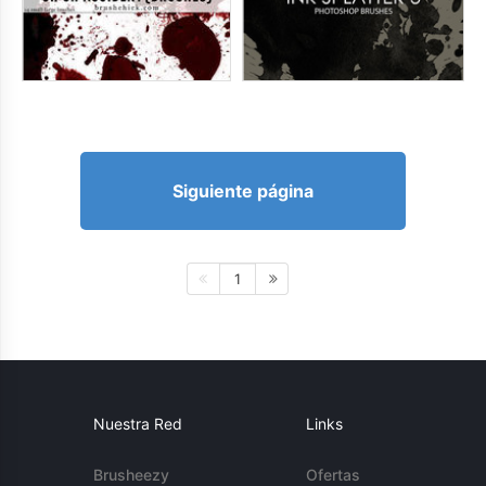
Siguiente página
1
Nuestra Red
Links
Brusheezy
Ofertas