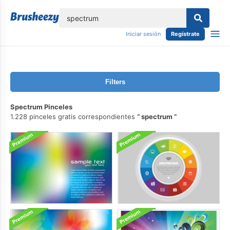
lose
Iniciar sesión
Regístrate
Filters
Spectrum Pinceles
1.228 pinceles gratis correspondientes
spectrum