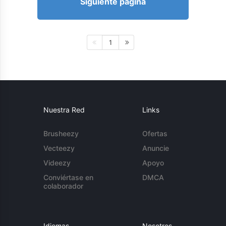
Siguiente página
1
Nuestra Red
Links
Brusheezy
Ofertas
Vecteezy
Anuncie
Videezy
Apoyo
Conviértase en
DMCA
colaborador
Idiomas
Nosotros