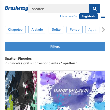
lose
Iniciar sesión
Regístrate
Chapoteo
Aislado
Soltar
Fondo
Agua
Lí
Filters
Spatten Pinceles
70 pinceles gratis correspondientes
spatten