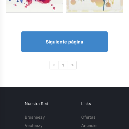
Siguiente página
1
Nuestra Red
Links
Brusheezy
Ofertas
Vecteezy
Anuncie