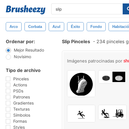
Arco
Corbata
Azul
Éxito
Fondo
Habitaci
Ordenar por:
Slip Pinceles
-
234 pinceles g
Mejor Resultado
Novísimo
Imágenes patrocinadas por
Tipo de archivo
Pinceles
Actions
PSDs
Patrones
Gradientes
Texturas
Símbolos
Formas
Styles