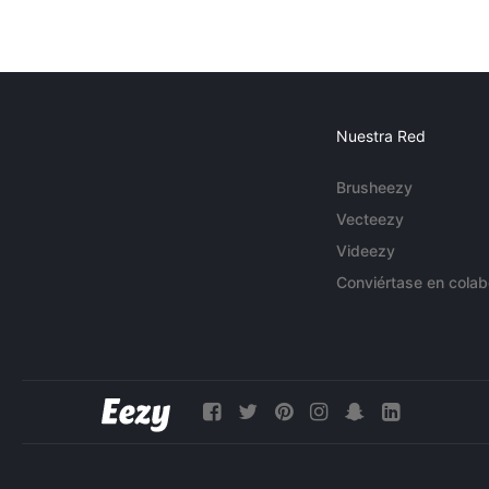
Nuestra Red
Brusheezy
Vecteezy
Videezy
Conviértase en colab