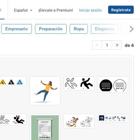
Regístrate
D
Español
¡Elevate a Premium!
Iniciar sesión
Empresario
Preparación
Ropa
Elegancia
Viaje
de 4
1