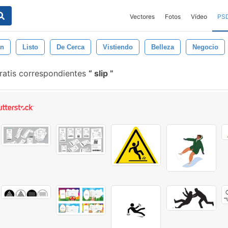
Vectores
Fotos
Vídeo
PS
ón
Listo
De Cerca
Vistiendo
Belleza
Negocio
ratis correspondientes
slip