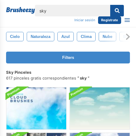
lose
Iniciar sesión
Regístrate
Cielo
Naturaleza
Azul
Clima
Nube
Brillan
Filters
Sky Pinceles
617 pinceles gratis correspondientes
sky