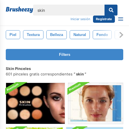
lose
Iniciar sesión
Regístrate
Piel
Textura
Belleza
Natural
Fondo
Retoq
Filters
Skin Pinceles
601 pinceles gratis correspondientes
skin