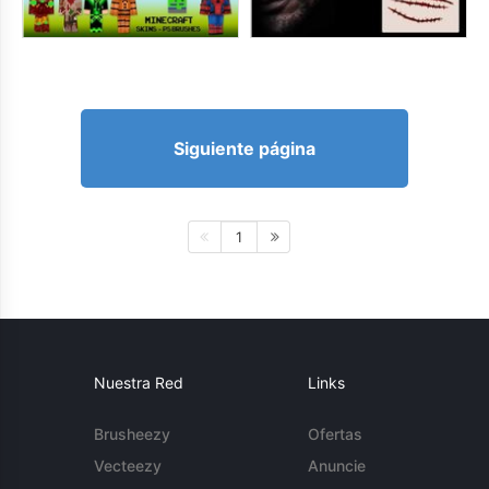
Siguiente página
1
Nuestra Red
Links
Brusheezy
Ofertas
Vecteezy
Anuncie