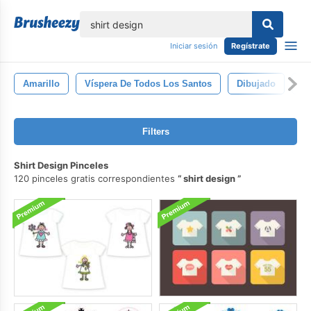
lose
Iniciar sesión
Regístrate
Amarillo
Víspera De Todos Los Santos
Dibujado
Mu
Filters
Shirt Design Pinceles
120 pinceles gratis correspondientes
shirt design