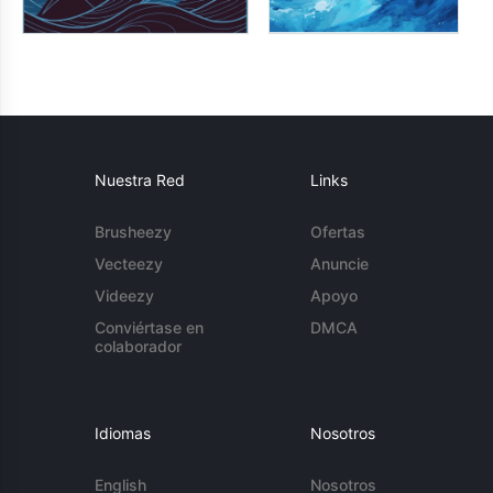
Nuestra Red
Links
Brusheezy
Ofertas
Vecteezy
Anuncie
Videezy
Apoyo
Conviértase en
DMCA
colaborador
Idiomas
Nosotros
English
Nosotros