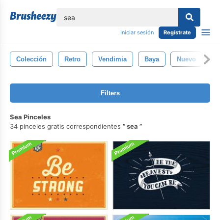
lose
Iniciar sesión
Regístrate
Colección
Retro
Vendimia
Baya
Nuevo
In
Filters
Sea Pinceles
34 pinceles gratis correspondientes
sea