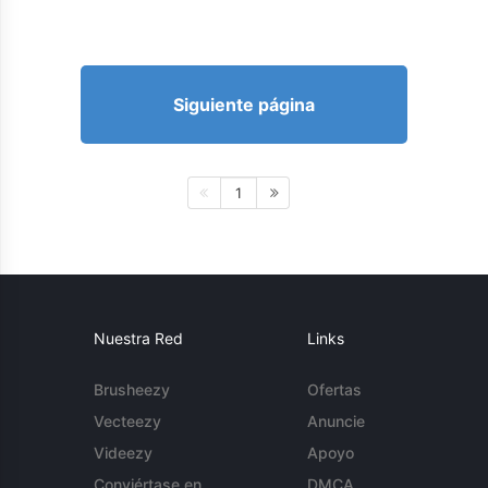
Siguiente página
1
Nuestra Red
Links
Brusheezy
Ofertas
Vecteezy
Anuncie
Videezy
Apoyo
Conviértase en
DMCA