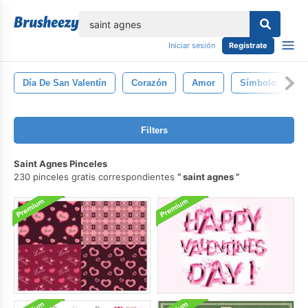
lose
Iniciar sesión
Regístrate
Día De San Valentín
Corazón
Amor
Símbolo
F
Filters
Saint Agnes Pinceles
230 pinceles gratis correspondientes
saint agnes