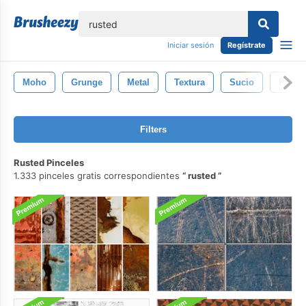
lose
Iniciar sesión
Regístrate
Moho
Grunge
Metal
Textura
Sucio
Pintar
Filters
Rusted Pinceles
1.333 pinceles gratis correspondientes
rusted