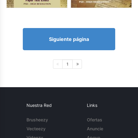
Siguiente página
1
Nuestra Red
Links
Brusheezy
Ofertas
Vecteezy
Anuncie
Videezy
Apoyo