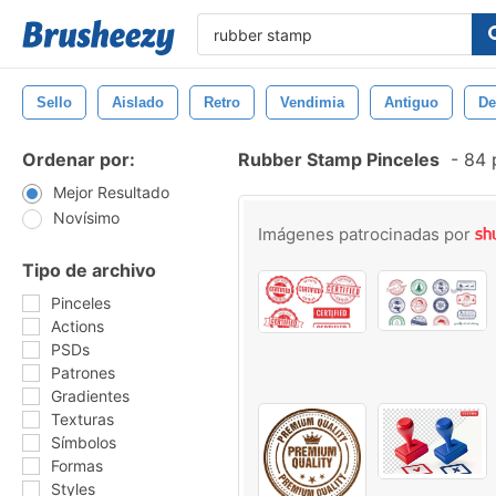
Sello
Aislado
Retro
Vendimia
Antiguo
De
Ordenar por:
Rubber Stamp Pinceles
-
84 p
Mejor Resultado
Novísimo
Imágenes patrocinadas por
Tipo de archivo
Pinceles
Actions
PSDs
Patrones
Gradientes
Texturas
Símbolos
Formas
Styles