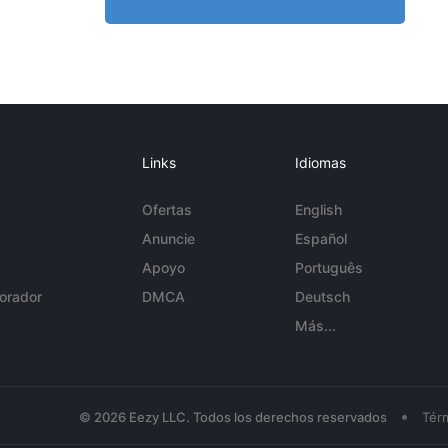
Links
Idiomas
Ofertas
English
Anuncie
Español
Apoyo
Português
orador
DMCA
Deutsch
Más...
•
© 2026 Eezy LLC. Todos los derechos reservados
Tér