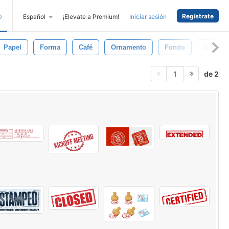
Regístrate
D
Español
¡Elevate a Premium!
Iniciar sesión
Papel
Forma
Café
Ornamento
Fondo
Beber
de 2
1