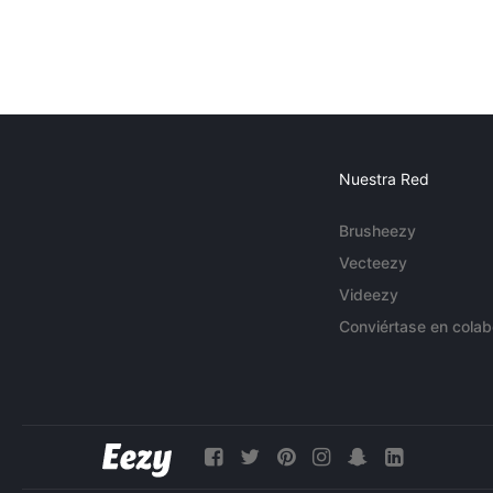
Nuestra Red
Brusheezy
Vecteezy
Videezy
Conviértase en colab