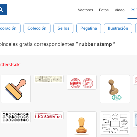
Vectores
Fotos
Vídeo
PS
coración
Colección
Sellos
Pegatina
Ilustración
inceles gratis correspondientes
rubber stamp