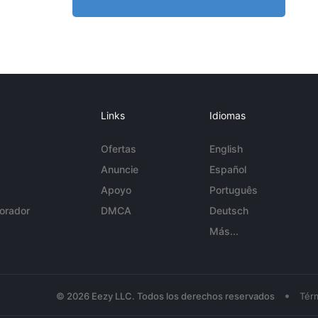
Links
Idiomas
Ofertas
English
Anuncie
Español
Apoyo
Português
orador
DMCA
Deutsch
Más...
•
© 2026 Eezy LLC. Todos los derechos reservados
Tér