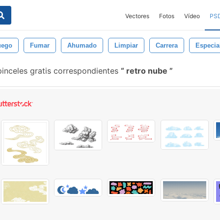
Vectores
Fotos
Vídeo
PS
uego
Fumar
Ahumado
Limpiar
Carrera
Especia
inceles gratis correspondientes
retro nube