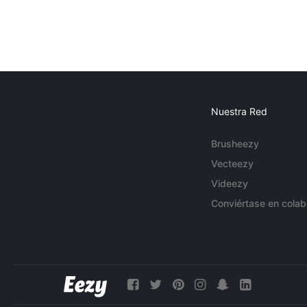
Nuestra Red
Brusheezy
Vecteezy
Videezy
Conviértase en colab