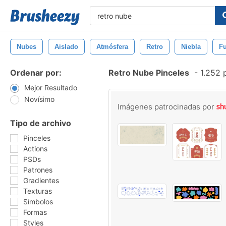
Nubes
Aislado
Atmósfera
Retro
Niebla
F
Ordenar por:
Retro Nube Pinceles
-
1.252 p
Mejor Resultado
Novísimo
Imágenes patrocinadas por
Tipo de archivo
Pinceles
Actions
PSDs
Patrones
Gradientes
Texturas
Símbolos
Formas
Styles