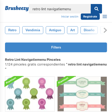
lose
Iniciar sesión
Regístrate
Retro
Vendimia
Antiguo
Art
Diseño
Textu
Filters
Retro Lint Navigatiemenu Pinceles
1.124 pinceles gratis correspondientes
retro lint navigatiemenu