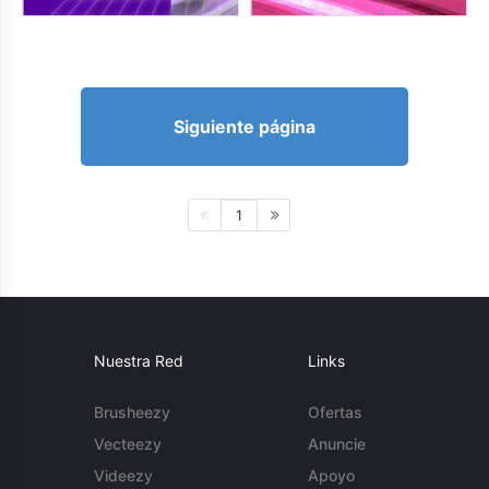
Siguiente página
1
Nuestra Red
Links
Brusheezy
Ofertas
Vecteezy
Anuncie
Videezy
Apoyo