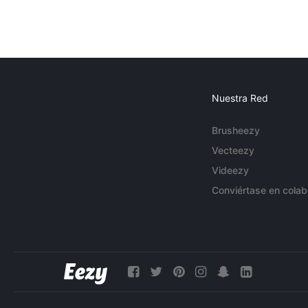
Nuestra Red
Brusheezy
Vecteezy
Videezy
Conviértase en colab