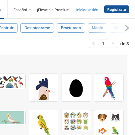
Regístrate
D
Español
¡Elevate a Premium!
Iniciar sesión
Destruir
Desintegrarse
Fracturado
Magia
Mágico
de 3
1