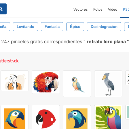
Vectores
Fotos
Vídeo
PS
eña
Levitando
Fantasía
Épico
Desintegración
247 pinceles gratis correspondientes
retrato loro plana