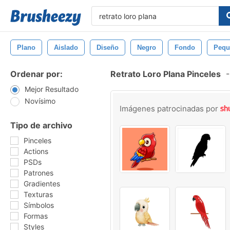
Plano
Aislado
Diseño
Negro
Fondo
Pequ
Ordenar por:
Retrato Loro Plana Pinceles
-
Mejor Resultado
Novísimo
Imágenes patrocinadas por
Tipo de archivo
Pinceles
Actions
PSDs
Patrones
Gradientes
Texturas
Símbolos
Formas
Styles