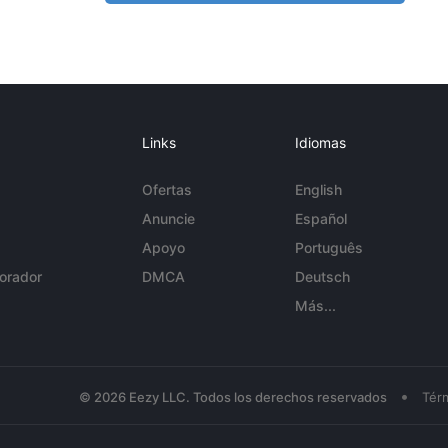
Links
Idiomas
Ofertas
English
Anuncie
Español
Apoyo
Português
orador
DMCA
Deutsch
Más...
•
© 2026 Eezy LLC. Todos los derechos reservados
Tér