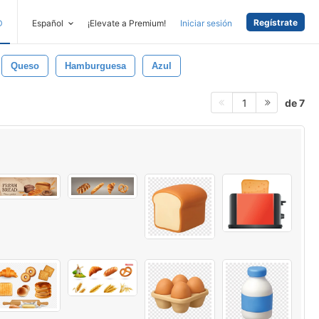
Regístrate
D
Español
¡Elevate a Premium!
Iniciar sesión
Queso
Hamburguesa
Azul
de 7
1