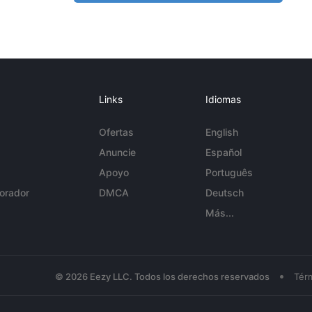
Links
Idiomas
Ofertas
English
Anuncie
Español
Apoyo
Português
orador
DMCA
Deutsch
Más...
•
© 2026 Eezy LLC. Todos los derechos reservados
Tér