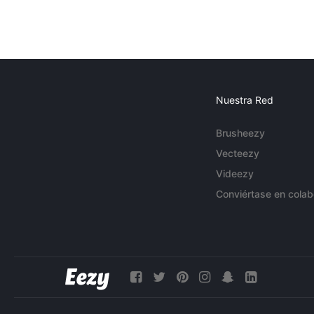
Nuestra Red
Brusheezy
Vecteezy
Videezy
Conviértase en colab