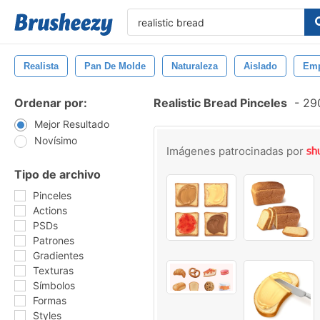
Realista
Pan De Molde
Naturaleza
Aislado
Emp
Ordenar por:
Realistic Bread Pinceles
-
290
Mejor Resultado
Novísimo
Imágenes patrocinadas por
Tipo de archivo
Pinceles
Actions
PSDs
Patrones
Gradientes
Texturas
Símbolos
Formas
Styles