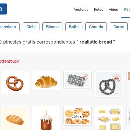
Vectores
Fotos
Vídeo
PS
aredado
Cielo
Blanco
Bollo
Comida
Carne
 pinceles gratis correspondientes
realistic bread