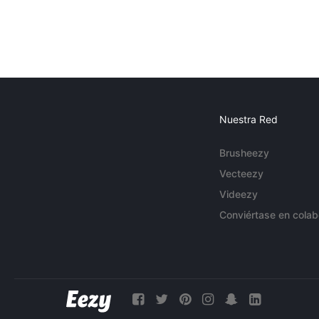
Nuestra Red
Brusheezy
Vecteezy
Videezy
Conviértase en colab