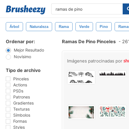
Árbol
Naturaleza
Rama
Verde
Pino
Rama
Ordenar por:
Ramas De Pino Pinceles
-
261
Mejor Resultado
Novísimo
Imágenes patrocinadas por
Tipo de archivo
Pinceles
Actions
PSDs
Patrones
Gradientes
Texturas
Símbolos
Formas
Styles