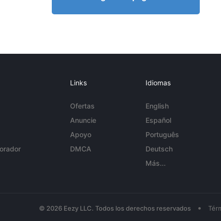
Links
Idiomas
Ofertas
English
Anuncie
Español
Apoyo
Português
orador
DMCA
Deutsch
Más...
•
© 2026 Eezy LLC. Todos los derechos reservados
Tér