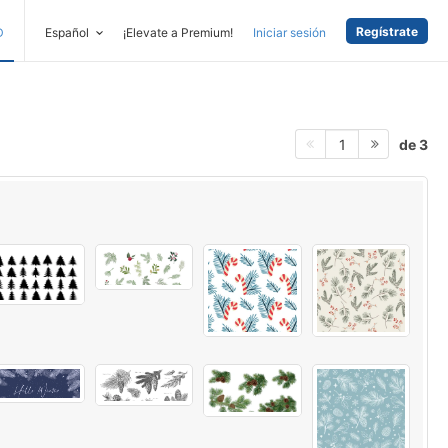
Regístrate
D
Español
¡Elevate a Premium!
Iniciar sesión
de 3
1