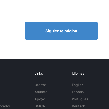
Siguiente página
Links
Idiomas
Ofertas
English
Anuncie
Español
Apoyo
Português
orador
DMCA
Deutsch