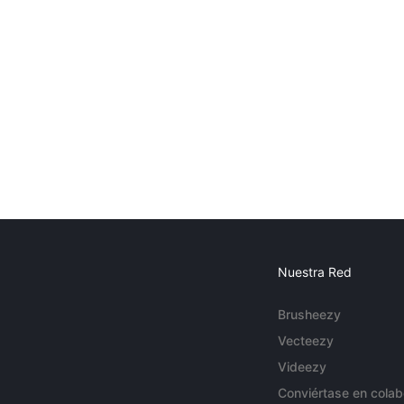
Nuestra Red
Brusheezy
Vecteezy
Videezy
Conviértase en colab