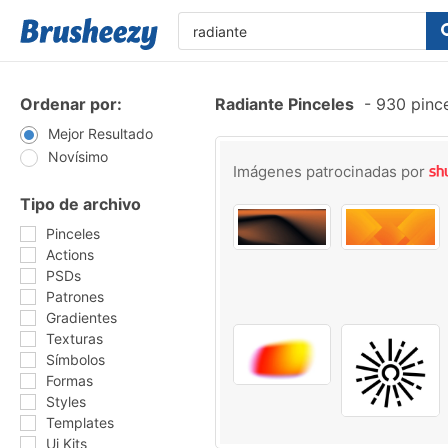
Ordenar por:
Radiante Pinceles
-
930 pince
Mejor Resultado
Novísimo
Imágenes patrocinadas por
Tipo de archivo
Pinceles
Actions
PSDs
Patrones
Gradientes
Texturas
Símbolos
Formas
Styles
Templates
Ui Kits