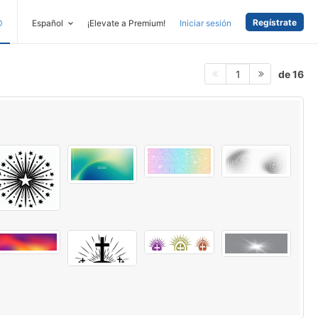
Regístrate
D
Español
¡Elevate a Premium!
Iniciar sesión
de 16
1