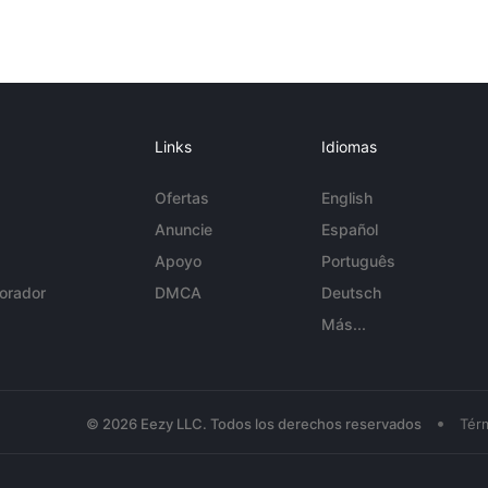
Links
Idiomas
Ofertas
English
Anuncie
Español
Apoyo
Português
orador
DMCA
Deutsch
Más...
•
© 2026 Eezy LLC. Todos los derechos reservados
Tér