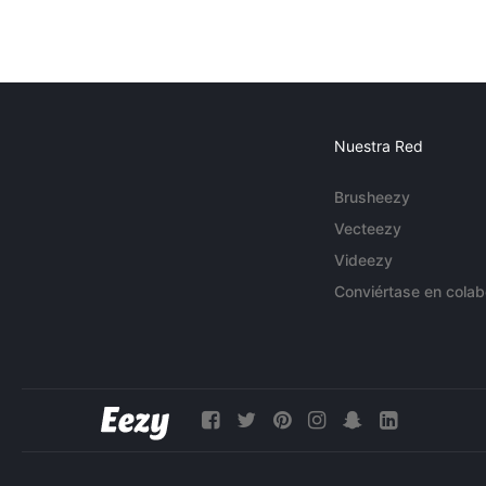
Nuestra Red
Brusheezy
Vecteezy
Videezy
Conviértase en colab