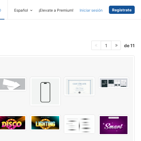
Regístrate
D
Español
¡Elevate a Premium!
Iniciar sesión
de 11
1