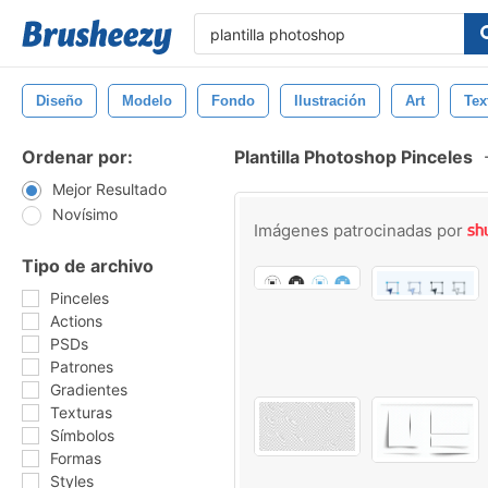
Diseño
Modelo
Fondo
Ilustración
Art
Tex
Ordenar por:
Plantilla Photoshop Pinceles
Mejor Resultado
Novísimo
Imágenes patrocinadas por
Tipo de archivo
Pinceles
Actions
PSDs
Patrones
Gradientes
Texturas
Símbolos
Formas
Styles