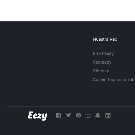
Nuestra Red
Brusheezy
Vecteezy
Videezy
Conviértase en colab