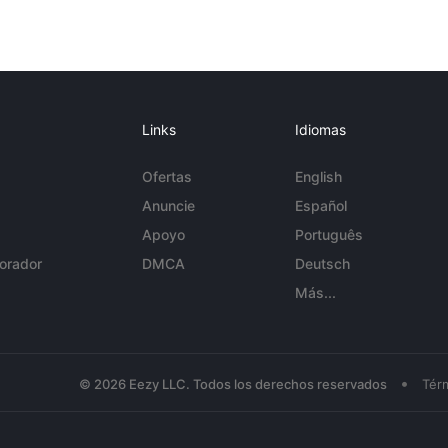
Links
Idiomas
Ofertas
English
Anuncie
Español
Apoyo
Português
orador
DMCA
Deutsch
Más...
•
© 2026 Eezy LLC. Todos los derechos reservados
Tér