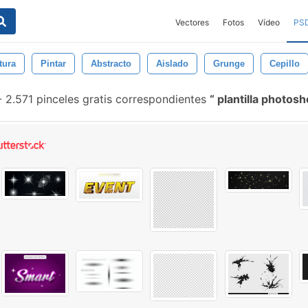
Vectores
Fotos
Vídeo
PS
tura
Pintar
Abstracto
Aislado
Grunge
Cepillo
-
2.571 pinceles gratis correspondientes
plantilla photos