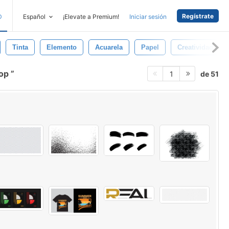
Regístrate
D
Español
¡Elevate a Premium!
Iniciar sesión
Tinta
Elemento
Acuarela
Papel
Creatividad
hop
de 51
1