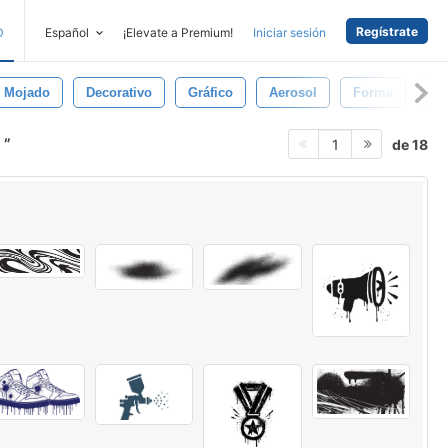
Regístrate
D
Español
¡Elevate a Premium!
Iniciar sesión
Mojado
Decorativo
Gráfico
Aerosol
Forma
Pla
l
de 18
1