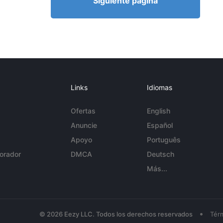
Siguiente página
Links
Idiomas
Ofertas
English
Anuncie
Español
Apoyo
Português
orador
DMCA
Deutsch
Más...
•
© 2026 Eezy LLC. Todos los derechos reservados
Tér