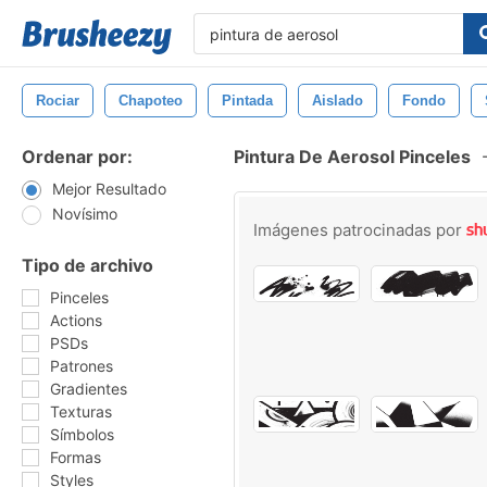
Rociar
Chapoteo
Pintada
Aislado
Fondo
Ordenar por:
Pintura De Aerosol Pinceles
Mejor Resultado
Novísimo
Imágenes patrocinadas por
Tipo de archivo
Pinceles
Actions
PSDs
Patrones
Gradientes
Texturas
Símbolos
Formas
Styles