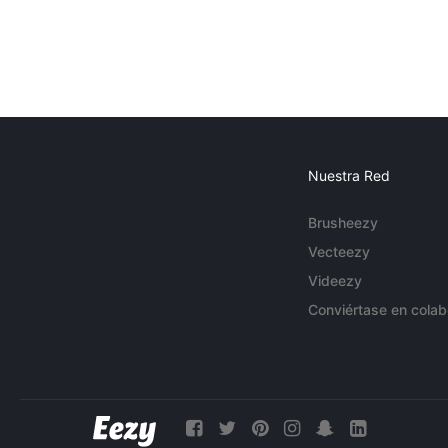
Nuestra Red
Brusheezy
Vecteezy
Videezy
Conviértase en colab