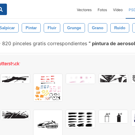
Vectores
Fotos
Vídeo
PS
Salpicar
Pintar
Fluir
Grunge
Grano
Ruido
-
820 pinceles gratis correspondientes
pintura de aeroso