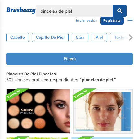
lose
Iniciar sesión
Regístrate
Cabello
Cepillo De Piel
Cara
Piel
Textura
Filters
Pinceles De Piel Pinceles
601 pinceles gratis correspondientes
pinceles de piel