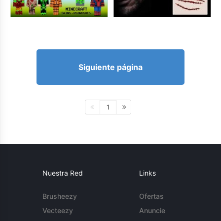
Siguiente página
1
Nuestra Red
Links
Brusheezy
Ofertas
Vecteezy
Anuncie