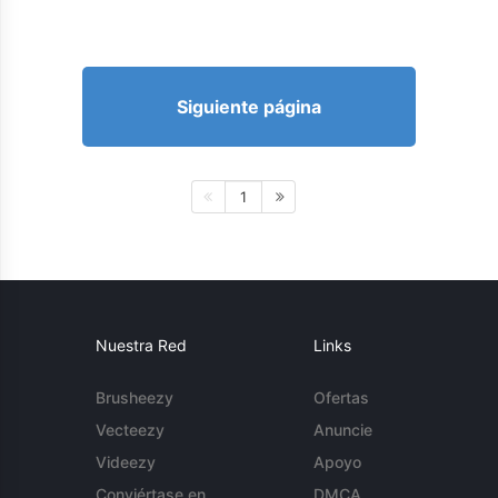
Siguiente página
1
Nuestra Red
Links
Brusheezy
Ofertas
Vecteezy
Anuncie
Videezy
Apoyo
Conviértase en
DMCA