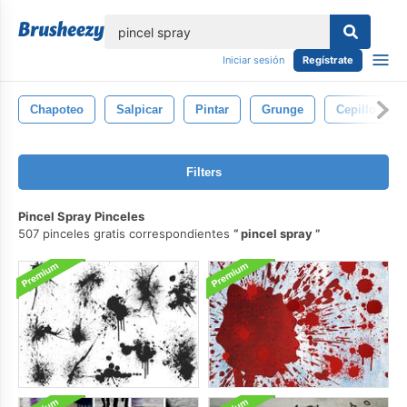
lose
Iniciar sesión
Regístrate
Chapoteo
Salpicar
Pintar
Grunge
Cepillo
Filters
Pincel Spray Pinceles
507 pinceles gratis correspondientes
pincel spray