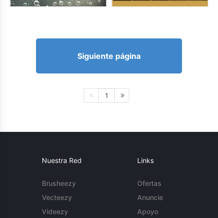
Siguiente página
1
Nuestra Red
Links
Brusheezy
Ofertas
Vecteezy
Anuncie
Videezy
Apoyo