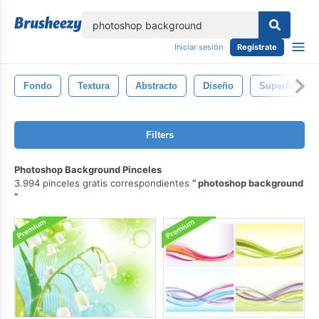
lose
Iniciar sesión
Regístrate
Fondo
Textura
Abstracto
Diseño
Superficie
Filters
Photoshop Background Pinceles
3.994 pinceles gratis correspondientes
photoshop background