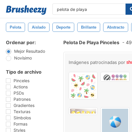
Pelota
Aislado
Deporte
Brillante
Abstracto
Ordenar por:
Pelota De Playa Pinceles
-
496
Mejor Resultado
Novísimo
Imágenes patrocinadas por
Tipo de archivo
Pinceles
Actions
PSDs
Patrones
Gradientes
Texturas
Símbolos
Formas
Styles