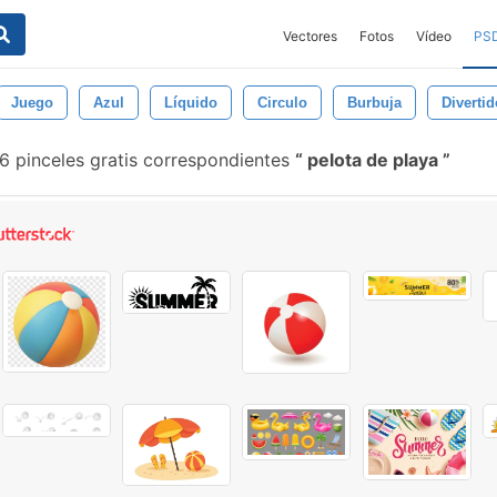
Vectores
Fotos
Vídeo
PS
Juego
Azul
Líquido
Circulo
Burbuja
Divertid
 pinceles gratis correspondientes
pelota de playa