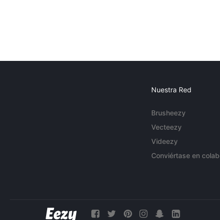
Nuestra Red
Brusheezy
Vecteezy
Videezy
Conviértase en colab