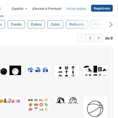
Regístrate
D
Español
¡Elevate a Premium!
Iniciar sesión
o
Fondo
Esfera
Color
Reflexión
Playa
Ve
de 9
1