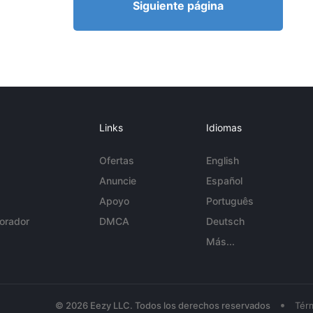
Siguiente página
Links
Idiomas
Ofertas
English
Anuncie
Español
Apoyo
Português
orador
DMCA
Deutsch
Más...
•
© 2026 Eezy LLC. Todos los derechos reservados
Tér