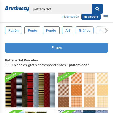
lose
Iniciar sesión
Regístrate
Patrón
Punto
Fondo
Art
Gráfico
Forma
Filters
Pattern Dot Pinceles
1.531 pinceles gratis correspondientes
pattern dot