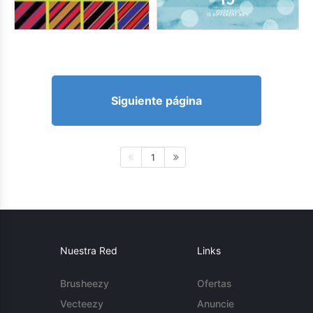
Siguiente página
1
Nuestra Red
Links
Brusheezy
Ofertas
Vecteezy
Anuncie