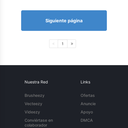
Siguiente página
1
Nuestra Red
Links
Brusheezy
Ofertas
Vecteezy
Anuncie
Videezy
Apoyo
Conviértase en
DMCA
colaborador