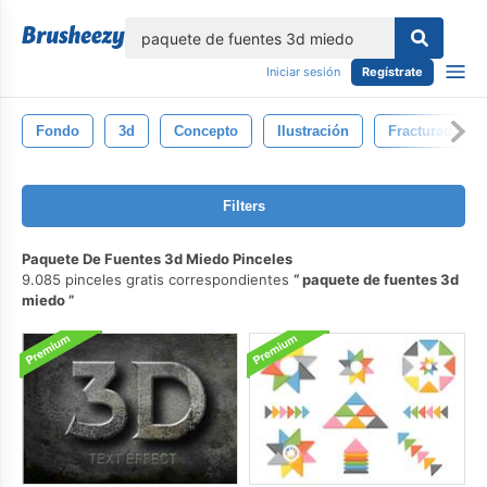
lose
Iniciar sesión
Regístrate
Fondo
3d
Concepto
Ilustración
Fracturado
Filters
Paquete De Fuentes 3d Miedo Pinceles
9.085 pinceles gratis correspondientes
paquete de fuentes 3d
miedo