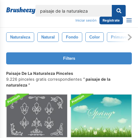
lose
Iniciar sesión
Regístrate
Naturaleza
Natural
Fondo
Color
Primavera
Filters
Paisaje De La Naturaleza Pinceles
9.226 pinceles gratis correspondientes
paisaje de la
naturaleza