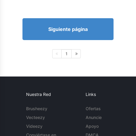
Siguiente página
1
Nuestra Red
Links
Brusheezy
Ofertas
Vecteezy
Anuncie
Videezy
Apoyo
Conviértase en
DMCA