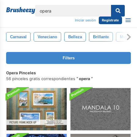
lose
Iniciar sesión
Regístrate
Carnaval
Veneciano
Belleza
Brillante
Mujer
Filters
Opera Pinceles
56 pinceles gratis correspondientes
opera