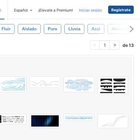
Regístrate
D
Español
¡Elevate a Premium!
Iniciar sesión
Fluir
Aislado
Puro
Lluvia
Azul
Abstracto
de 13
1