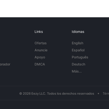
Links
Idiomas
Ofertas
English
Anuncie
Español
Apoyo
Português
orador
DMCA
Deutsch
Más...
•
© 2026 Eezy LLC. Todos los derechos reservados
Tér