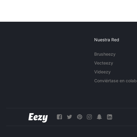
Nuestra Red
Brusheezy
Vecteezy
Videezy
Conviértase en colab