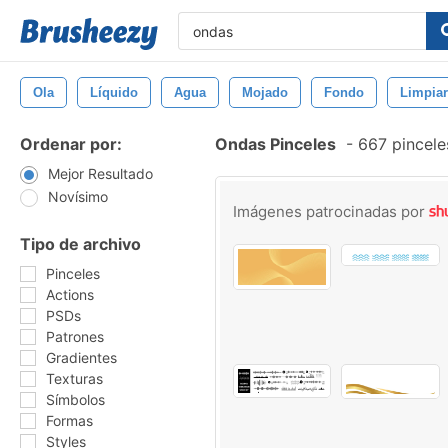
Ola
Líquido
Agua
Mojado
Fondo
Limpiar
Ordenar por:
Ondas Pinceles
-
667 pincele
Mejor Resultado
Novísimo
Imágenes patrocinadas por
Tipo de archivo
Pinceles
Actions
PSDs
Patrones
Gradientes
Texturas
Símbolos
Formas
Styles