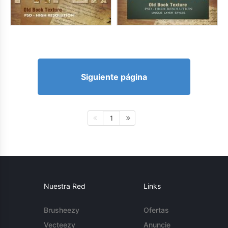
Siguiente página
1
Nuestra Red
Links
Brusheezy
Ofertas
Vecteezy
Anuncie