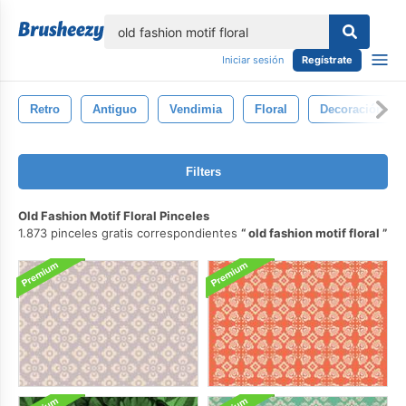
lose
Iniciar sesión
Regístrate
Retro
Antiguo
Vendimia
Floral
Decoración
Filters
Old Fashion Motif Floral Pinceles
1.873 pinceles gratis correspondientes
old fashion motif floral