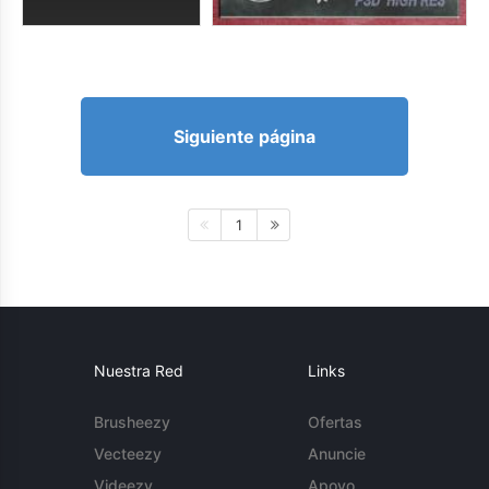
Siguiente página
1
Nuestra Red
Links
Brusheezy
Ofertas
Vecteezy
Anuncie
Videezy
Apoyo